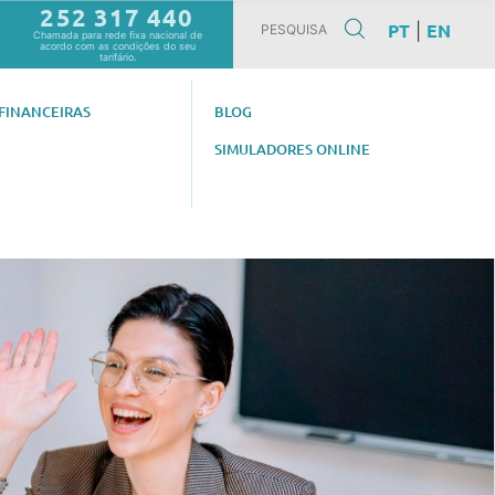
252 317 440
PT
EN
|
0
Chamada para rede fixa nacional de
acordo com as condições do seu
tarifário.
FINANCEIRAS
BLOG
SIMULADORES ONLINE