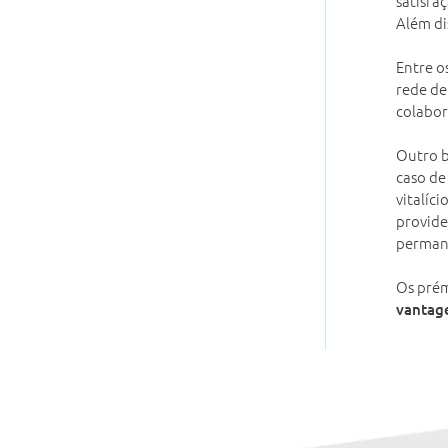
satisfa
Além di
Entre o
rede de
colabo
Outro b
caso de
vitalíc
provide
perman
Os prém
vantage