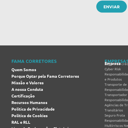
FAMA CORRETORES
EMPRESA
Empresa
Seguro de créd
Cyber Risk
Quem Somos
Responsabilida
Porque Optar pela Fama Corretores
e Produtos
Missão e Valores
Transporte de
A nossa Conduta
Responsabilida
Transportador
Certificação
Responsabilida
Recursos Humanos
Agências de T
Política de Privacidade
Transitários
Política de Cookies
Seguro Frota
Responsabilid
RAL e RLL
Multirriscos N