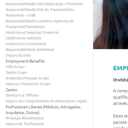
Responsabilidade Civil Exploração e Produtos
Responsabilidade Civil do Transportador
Rodoviário – CMR
Responsabilidade Logística: Agências de
Transporte/Transitários
Multirriscos Negócio/ Comércio
Multirriscos Indústria
Multirriscos Condomínio
Responsabilidade Ambiental
Seguro Escolar
Employment Benefits
Vida Grupo
EMP
Saúde Grupo
Acidentes Pessoais Grupo
Invist
Seguros Financeiros Grupo
Gestor
A compe
Directors & Officers
qualifi
Seguro em Cumprimentos de Disposições Legais
através
Profissionais Liberais (Médicos, Advogados,
Arquitetos, Outros)
Estes s
Proteção Rendimentos
pacote 
Seguro RC Profissional