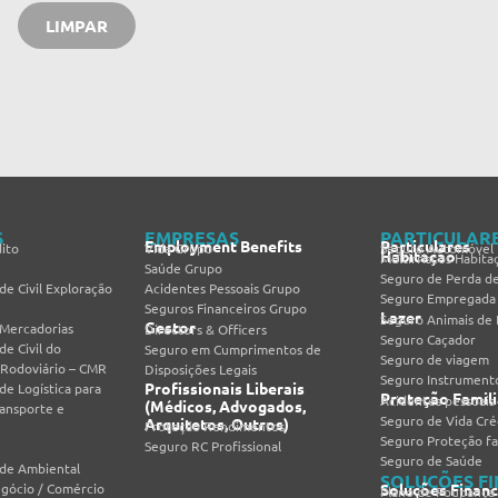
S
EMPRESAS
PARTICULAR
Employment Benefits
Particulares
ito
Vida Grupo
Seguro Automóvel
Habitação
Multirriscos Habita
Saúde Grupo
Seguro de Perda d
de Civil Exploração
Acidentes Pessoais Grupo
Seguro Empregada
Seguros Financeiros Grupo
Lazer
Seguro Animais de
Gestor
 Mercadorias
Directors & Officers
Seguro Caçador
de Civil do
Seguro em Cumprimentos de
Seguro de viagem
 Rodoviário – CMR
Disposições Legais
Seguro Instrumento
Profissionais Liberais
de Logística para
Proteção Famili
Acidentes pessoais
(Médicos, Advogados,
ransporte e
Seguro de Vida Cré
Arquitetos, Outros)
Proteção Rendimentos
Seguro Proteção fa
Seguro RC Profissional
Seguro de Saúde
ade Ambiental
SOLUÇÕES F
egócio / Comércio
Soluções Financ
Plano de Poupança