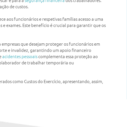
star e para a
segurança financeira
dos trabalhadores.
zação de custos.
rece aos funcionários e respetivas famílias acesso a uma
 e exames. Este benefício é crucial para garantir que os
ra empresas que desejam proteger os funcionários em
rte e invalidez, garantindo um apoio financeiro
de
acidentes pessoais
complementa essa proteção ao
colaborador de trabalhar temporária ou
rados como Custos do Exercício, apresentando, assim,