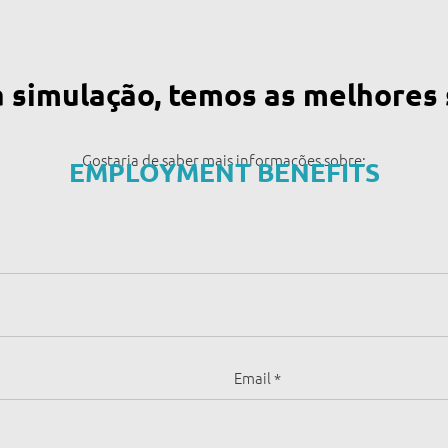
 simulação, temos as melhores 
Gostaria de saber mais informações sobre:
EMPLOYMENT BENEFITS