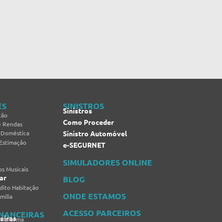
ES
SINISTROS
Sinistros
ção
Como Proceder
e Rendas
 Doméstica
Sinistro Automóvel
 Estimação
e-SEGURNET
SIMULADORES ONLINE
s Musicais
ar
BLOG
dito Habitação
ONDE ESTAMOS
mília
ACESSO PARCEIROS
INANCEIRAS
eiras
 Reforma