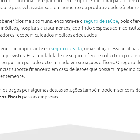
ção dos funcionários e para oferecer suporte adicional para o bem-e
sso, é possível assistir-se a um aumento da produtividade e à otimi
s benefícios mais comuns, encontra-se o
seguro de saúde
, pois ofe
 médicos, hospitais e tratamentos, cobrindo despesas com consultas
radores recebem cuidados médicos adequados.
enefício importante é o
seguro de vida
, uma solução essencial pa
 imprevistos. Esta modalidade de seguro oferece cobertura para mo
io ou por um período determinado em situações difíceis. O seguro 
nciar suporte financeiro em caso de lesões que possam impedir o 
entemente.
ios pagos por algumas destas soluções também podem ser conside
para as empresas.
ns fiscais