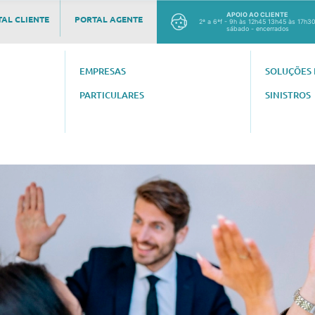
APOIO AO CLIENTE
AL CLIENTE
PORTAL AGENTE
2ª a 6ªf - 9h às 12h45 13h45 às 17h3
sábado - encerrados
EMPRESAS
SOLUÇÕES 
PARTICULARES
SINISTROS