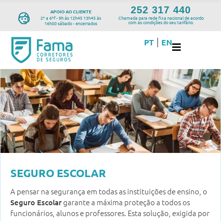
252 317 440
APOIO AO CLIENTE
2ª a 6ªf - 9h às 12h45 13h45 às
Chamada para rede fixa nacional de acordo
com as condições do seu tarifário.
16h00 sábado - encerrados
PT
EN
|
SEGURO ESCOLAR
A pensar na segurança em todas as instituições de ensino, o
garante a máxima proteção a todos os
Seguro Escolar
funcionários, alunos e professores. Esta solução, exigida por