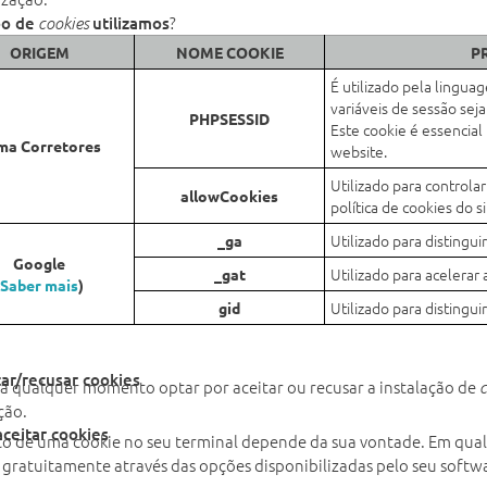
?
po de
utilizamos
cookies
ORIGEM
NOME COOKIE
P
É utilizado pela lingua
variáveis de sessão se
PHPSESSID
Este cookie é essencia
ma Corretores
website.
Utilizado para controlar
allowCookies
política de cookies do si
Utilizado para distinguir
_ga
Google
Utilizado para acelera
_gat
(
Saber mais
)
Utilizado para distinguir
gid
tar/recusar cookies
a qualquer momento optar por aceitar ou recusar a instalação de
ção.
aceitar cookies
to de uma cookie no seu terminal depende da sua vontade. Em qua
 gratuitamente através das opções disponibilizadas pelo seu soft