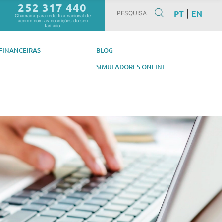
252 317 440
PT
EN
|
0
Chamada para rede fixa nacional de
acordo com as condições do seu
tarifário.
FINANCEIRAS
BLOG
SIMULADORES ONLINE