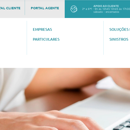
APOIO AO CLIENTE
AL CLIENTE
PORTAL AGENTE
2ª a 6ªf - 9h às 12h45 13h45 às 17h3
sábado - encerrados
EMPRESAS
SOLUÇÕES 
PARTICULARES
SINISTROS