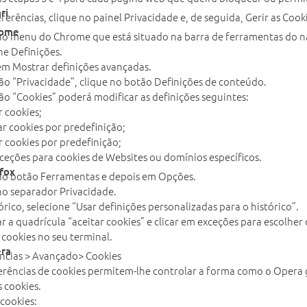
ri
eferências, clique no painel Privacidade e, de seguida, Gerir as Cook
rome
no menu do Chrome que está situado na barra de ferramentas do 
ne Definições.
em Mostrar definições avançadas.
ão “Privacidade”, clique no botão Definições de conteúdo.
ão “Cookies” poderá modificar as definições seguintes:
r cookies;
r cookies por predefinição;
r cookies por predefinição;
xceções para cookies de Websites ou domínios específicos.
efox
no botão Ferramentas e depois em Opções.
no separador Privacidade.
órico, selecione “Usar definições personalizadas para o histórico”.
ar a quadrícula “aceitar cookies” e clicar em exceções para escolhe
r cookies no seu terminal.
ra
ncias > Avançado> Cookies
erências de cookies permitem-lhe controlar a forma como o Opera g
s cookies.
 cookies: