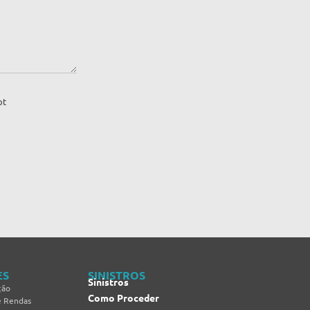
pt
ES
SINISTROS
Sinistros
ção
Como Proceder
e Rendas