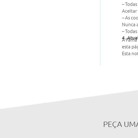
– Todas 
Aceitar
– As co
Nunca a
– Todas
4. Atua
A Fama 
esta pá
Esta no
PEÇA UM