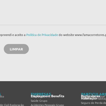
preendi e aceito a
Política de Privacidade
do website www.famacorretores.
S
EMPRESAS
PARTICULAR
Employment Benefits
Particulares
ito
Vida Grupo
Seguro Automóvel
Habitação
Multirriscos Habita
Saúde Grupo
Seguro de Perda d
de Civil Exploração
Acidentes Pessoais Grupo