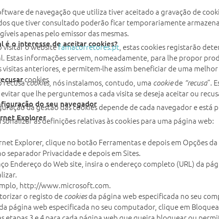
oftware de navegação que utiliza tiver aceitado a gravação de cooki
os que tiver consultado poderão ficar temporariamente armazenada
egíveis apenas pelo emissor das mesmas.
l é o interesse de aceitar cookies?
visitar o website
famacorretores.pt
, estas cookies registarão de
l. Estas informações servem, nomeadamente, para lhe propor prod
s visitas anteriores, e permitem-lhe assim beneficiar de uma melho
cookies
recusar
 recusa
nós instalamos, contudo, uma
de
“. 
cookies,
cookie
“recusa
evitar que lhe perguntemos a cada visita se deseja aceitar ou recus
nfiguração do seu navegador
guração da gestão das cookies depende de cada navegador e está 
rnet Explorer
rsonalizar as definições relativas às cookies para uma página web:
rnet Explorer, clique no botão Ferramentas e depois em Opções da 
no separador Privacidade e depois em Sites.
ço Endereço do Web site, insira o endereço completo (URL) da pági
lizar.
mplo, http://www.microsoft.com.
torizar o registo de
da página web especificada no seu compu
cookies
da página web especificada no seu computador, clique em Bloquea
as etapas 3 e 4 para cada página web que queira bloquear ou permi