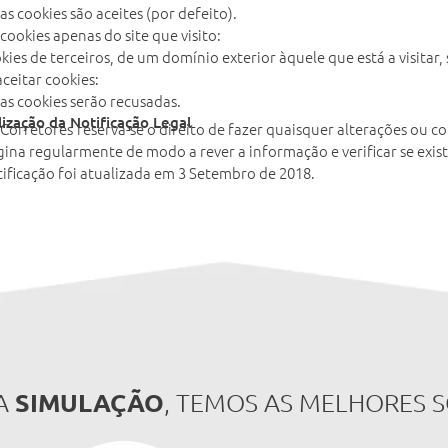
as cookies são aceites (por defeito).
 cookies apenas do site que visito:
okies de terceiros, de um domínio exterior àquele que está a visitar,
ceitar cookies:
 as cookies serão recusadas.
lização da Notificação Legal
Corretores
reserva-se o direito de fazer quaisquer alterações ou co
gina regularmente de modo a rever a informação e verificar se exis
tificação foi atualizada em 3 Setembro de 2018.
SIMULAÇÃO
A
, TEMOS AS MELHORES 