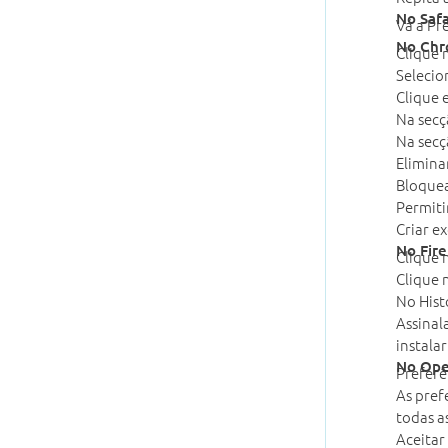
No Safa
Vá a Pr
No Ch
Clique 
Selecio
Clique 
Na secç
Na secç
Elimina
Bloquea
Permiti
Criar e
No Fir
Clique 
Clique 
No Hist
Assinal
instala
No Ope
Preferê
As pref
todas a
Aceitar