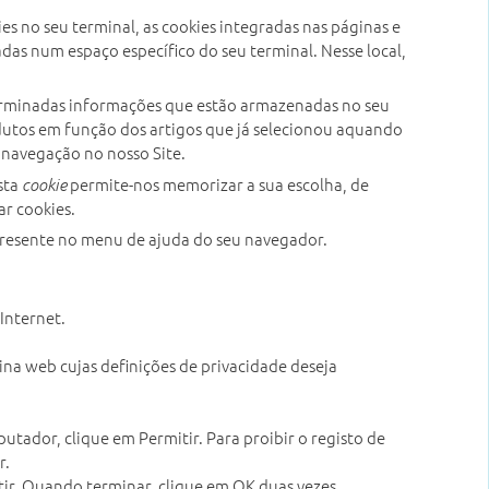
es no seu terminal, as cookies integradas nas páginas e
s num espaço específico do seu terminal. Nesse local,
terminadas informações que estão armazenadas no seu
utos em função dos artigos que já selecionou aquando
r navegação no nosso Site.
Esta
permite-nos memorizar a sua escolha, de
cookie
ar cookies.
presente no menu de ajuda do seu navegador.
Internet.
na web cujas definições de privacidade deseja
tador, clique em Permitir. Para proibir o registo de
r.
tir. Quando terminar, clique em OK duas vezes.