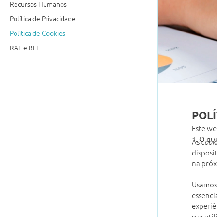
Recursos Humanos
Política de Privacidade
Política de Cookies
RAL e RLL
POLÍ
Este we
1. O qu
As
cook
disposi
na próx
Usamos
essenci
experiê
sua util