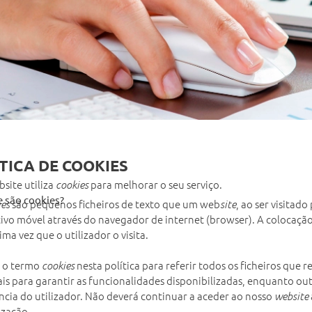
TICA DE COOKIES
bsite utiliza
para melhorar o seu serviço.
cookies
e são cookies?
são pequenos ficheiros de texto que um web
, ao ser visitad
ies
site
tivo móvel através do navegador de internet (browser). A colocaçã
ima vez que o utilizador o visita.
 o termo
nesta política para referir todos os ficheiros que
cookies
ais para garantir as funcionalidades disponibilizadas, enquanto o
ncia do utilizador. Não deverá continuar a aceder ao nosso
website
ização.