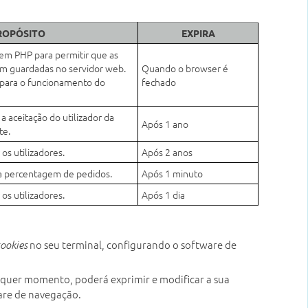
ROPÓSITO
EXPIRA
gem PHP para permitir que as
jam guardadas no servidor web.
Quando o browser é
l para o funcionamento do
fechado
 a aceitação do utilizador da
Após 1 ano
te.
 os utilizadores.
Após 2 anos
r a percentagem de pedidos.
Após 1 minuto
 os utilizadores.
Após 1 dia
no seu terminal, configurando o software de
cookies
lquer momento, poderá exprimir e modificar a sua
ware de navegação.