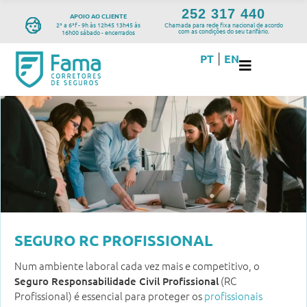
252 317 440
APOIO AO CLIENTE
2ª a 6ªf - 9h às 12h45 13h45 às
Chamada para rede fixa nacional de acordo
com as condições do seu tarifário.
16h00 sábado - encerrados
PT
EN
|
SEGURO RC PROFISSIONAL
Num ambiente laboral cada vez mais e competitivo, o
(RC
Seguro Responsabilidade Civil Profissional
Profissional) é essencial para proteger os
profissionais