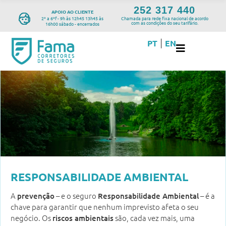
252 317 440
APOIO AO CLIENTE
2ª a 6ªf - 9h às 12h45 13h45 às
Chamada para rede fixa nacional de acordo
com as condições do seu tarifário.
16h00 sábado - encerrados
PT
EN
|
RESPONSABILIDADE AMBIENTAL
A
– e o seguro
– é a
prevenção
Responsabilidade Ambiental
chave para garantir que nenhum imprevisto afeta o seu
negócio. Os
são, cada vez mais, uma
riscos ambientais