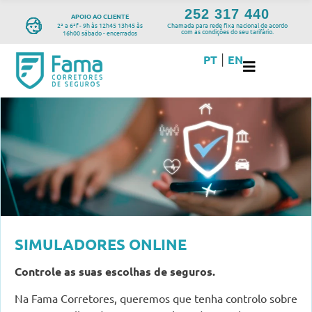
252 317 440
APOIO AO CLIENTE
2ª a 6ªf - 9h às 12h45 13h45 às
Chamada para rede fixa nacional de acordo
com as condições do seu tarifário.
16h00 sábado - encerrados
PT
EN
|
SIMULADORES ONLINE
Controle as suas escolhas de seguros
.
Na Fama Corretores, queremos que tenha controlo sobre