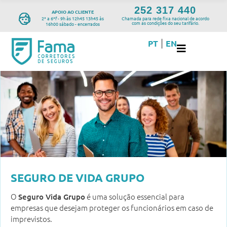
252 317 440
APOIO AO CLIENTE
2ª a 6ªf - 9h às 12h45 13h45 às
Chamada para rede fixa nacional de acordo
com as condições do seu tarifário.
16h00 sábado - encerrados
PT
EN
|
SEGURO DE VIDA GRUPO
O
é uma solução essencial para
Seguro Vida Grupo
empresas que desejam proteger os funcionários em caso de
imprevistos.