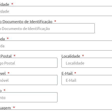
lidade
do Documento de Identificação
ada
 Postal
Localidade
óvel
E-Mail
to
nsagem