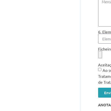
6. Elem
Ficheir
Aceita
Ao s
Tratame
de Tra
Env
ANOTA