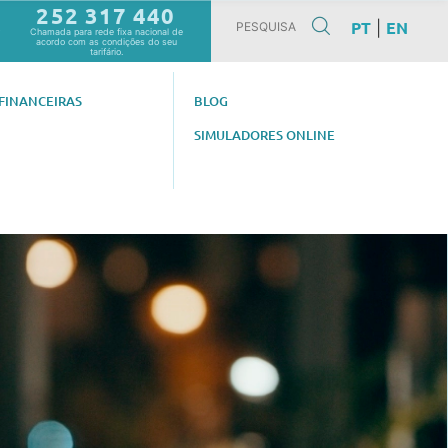
252 317 440
PT
EN
|
0
Chamada para rede fixa nacional de
acordo com as condições do seu
tarifário.
FINANCEIRAS
BLOG
SIMULADORES ONLINE