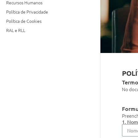
Recursos Humanos
Política de Privacidade
Política de Cookies
RAL e RLL
POLÍ
Termo
No doc
Formu
Preench
1. No