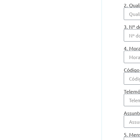
2. Qua
3. Nº 
4. Mor
Código
Telem
Assun
5. Me