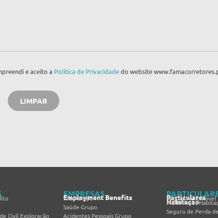
preendi e aceito a
Política de Privacidade
do website www.famacorretores.
S
EMPRESAS
PARTICULAR
Employment Benefits
Particulares
ito
Vida Grupo
Seguro Automóvel
Habitação
Multirriscos Habita
Saúde Grupo
Seguro de Perda d
de Civil Exploração
Acidentes Pessoais Grupo