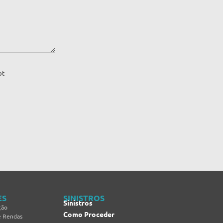
pt
ES
SINISTROS
Sinistros
ção
Como Proceder
e Rendas