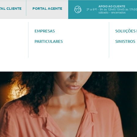
APOIO AO CLIENTE
AL CLIENTE
PORTAL AGENTE
2ª a 6ªf - 9h às 12h45 13h45 às 17h3
sábado - encerrados
EMPRESAS
SOLUÇÕES 
PARTICULARES
SINISTROS