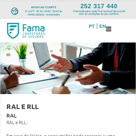
252 317 440
APOIO AO CLIENTE
2ª a 6ªf - 9h às 12h45 13h45 às
Chamada para rede fixa nacional de acordo
com as condições do seu tarifário.
16h00 sábado - encerrados
PT
EN
|
RAL E RLL
RAL
RAL e RLL:
Em caso de litígio, o consumidor pode recorrer a uma