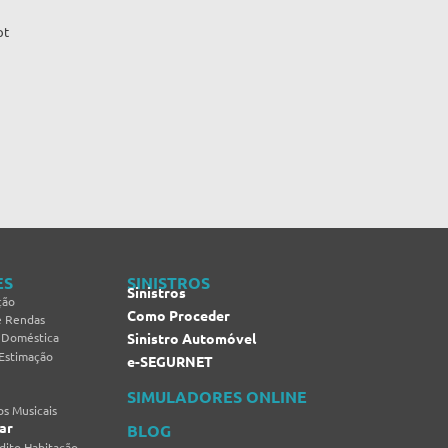
pt
ES
SINISTROS
Sinistros
ção
Como Proceder
e Rendas
 Doméstica
Sinistro Automóvel
 Estimação
e-SEGURNET
SIMULADORES ONLINE
s Musicais
ar
BLOG
dito Habitação