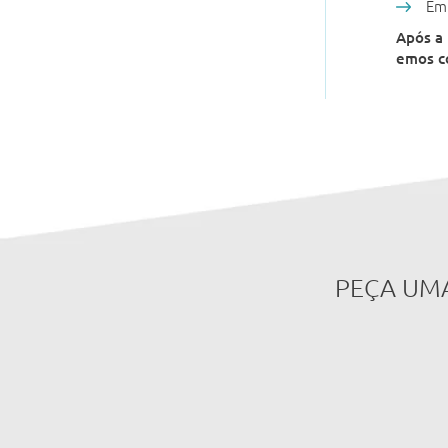
Em 
Após a 
emos c
PEÇA UM