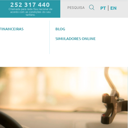
252 317 440
PT
EN
|
0
Chamada para rede fixa nacional de
acordo com as condições do seu
tarifário.
FINANCEIRAS
BLOG
SIMULADORES ONLINE