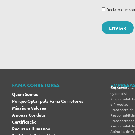
Declaro que com
FAMA CORRETORES
EMPRESA
Empresa
Seguro de créd
Cyber Risk
Quem Somos
Responsabilida
Porque Optar pela Fama Corretores
e Produtos
Missão e Valores
Transporte de
A nossa Conduta
Responsabilida
Transportador
Certificação
Responsabilida
Recursos Humanos
Agências de T