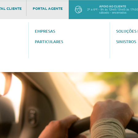
APOIO AO CLIENTE
AL CLIENTE
PORTAL AGENTE
2ª a 6ªf - 9h às 12h45 13h45 às 17h3
sábado - encerrados
EMPRESAS
SOLUÇÕES 
PARTICULARES
SINISTROS