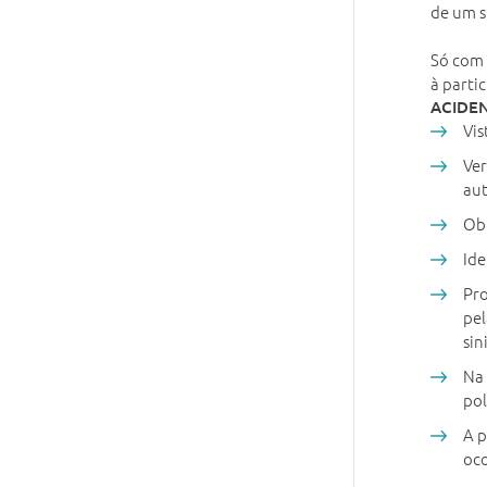
de um s
Só com 
à partic
ACIDE
Vis
Ver
aut
Obt
Ide
Pr
pel
sin
Na 
pol
A p
oco