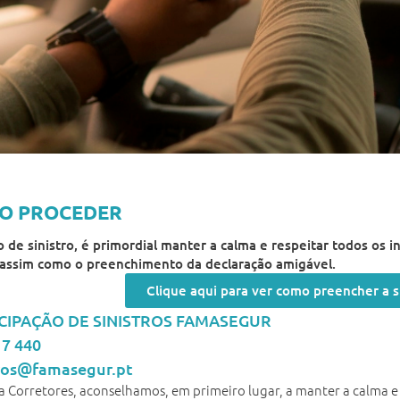
O PROCEDER
 de sinistro, é primordial manter a calma e respeitar todos os 
 assim como o preenchimento da declaração amigável.
Clique aqui para ver como preencher a 
CIPAÇÃO DE SINISTROS FAMASEGUR
17 440
tros@famasegur.pt
 Corretores, aconselhamos, em primeiro lugar, a manter a calma e