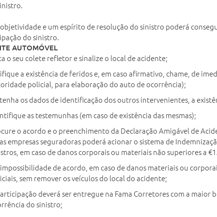
inistro.
objetividade e um espírito de resolução do sinistro poderá consegui
ipação do sinistro.
NTE AUTOMÓVEL
ta o seu colete refletor e sinalize o local de acidente;
ifique a existência de feridos e, em caso afirmativo, chame, de ime
oridade policial, para elaboração do auto de ocorrência);
enha os dados de identificação dos outros intervenientes, a existê
ntifique as testemunhas (em caso de existência das mesmas);
ocure o acordo e o preenchimento da Declaração Amigável de Aci
as empresas seguradoras poderá acionar o sistema de Indemnização
istros, em caso de danos corporais ou materiais não superiores a €1
impossibilidade de acordo, em caso de danos materiais ou corporais
iciais, sem remover os veículos do local do acidente;
articipação deverá ser entregue na Fama Corretores com a maior bre
rrência do sinistro;