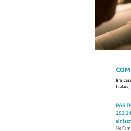
COM
Em caso
frutos,
PARTI
252 3
sinis
Na Fama