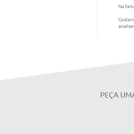
Na Fama
Gostari
analisa
PEÇA UM