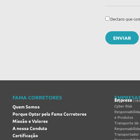
Declaro que com
FAMA CORRETORES
EMPRESA
Empresa
Seguro de créd
Cyber Risk
Quem Somos
Responsabilida
Porque Optar pela Fama Corretores
e Produtos
Missão e Valores
Transporte de
A nossa Conduta
Responsabilida
Transportador
Certificação
Responsabilida