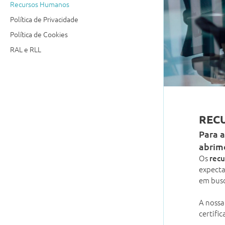
Recursos Humanos
Política de Privacidade
Política de Cookies
RAL e RLL
REC
Para a
abrimo
Os
rec
expecta
em busc
A nossa
certifi