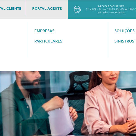
APOIO AO CLIENTE
AL CLIENTE
PORTAL AGENTE
2ª a 6ªf - 9h às 12h45 13h45 às 17h3
sábado - encerrados
EMPRESAS
SOLUÇÕES 
PARTICULARES
SINISTROS