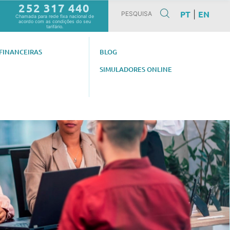
252 317 440
PT
EN
|
0
Chamada para rede fixa nacional de
acordo com as condições do seu
tarifário.
FINANCEIRAS
BLOG
SIMULADORES ONLINE