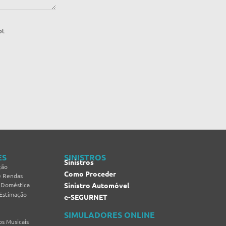
pt
ES
SINISTROS
Sinistros
ção
Como Proceder
e Rendas
 Doméstica
Sinistro Automóvel
 Estimação
e-SEGURNET
SIMULADORES ONLINE
s Musicais