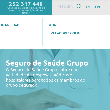
252 317 440
PT
EN
|
0
Chamada para rede fixa nacional de
acordo com as condições do seu
tarifário.
FINANCEIRAS
BLOG
SIMULADORES ONLINE
Seguro de Saúde Grupo
O Seguro de Saúde Grupo cobre uma
variedade de despesas médicas e
hospitalares para todos os membros do
grupo segurado.