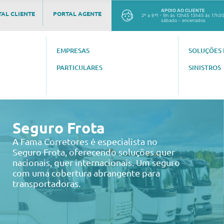
APOIO AO CLIENTE
AL CLIENTE
PORTAL AGENTE
2ª a 6ªf - 9h às 12h45 13h45 às 17h3
sábado - encerrados
EMPRESAS
SOLUÇÕES 
PARTICULARES
SINISTROS
Seguro Frota
A Fama Corretores é especialista no
Seguro Frota, oferecendo soluções quer
nacionais, quer internacionais. Um seguro
com uma cobertura abrangente para
transportadoras.