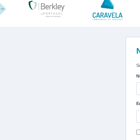
S
N
E