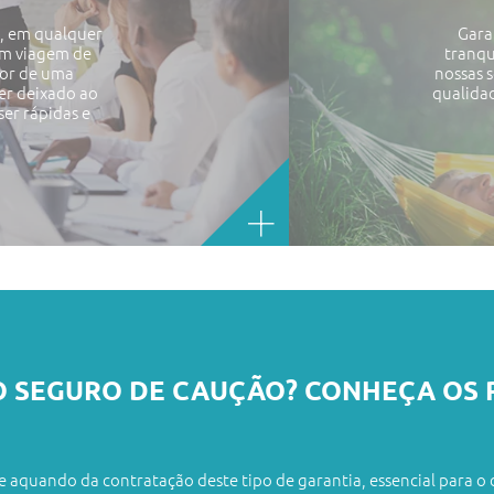
o, em qualquer
Gara
 em viagem de
tranqu
tor de uma
nossas s
er deixado ao
qualidad
er rápidas e
 SEGURO DE CAUÇÃO? CONHEÇA OS P
SEGURO CYB
SEGURO DE 
PLANO DE S
OS BENEFÍC
ARTIFICIAL
PROTEÇÃO F
QUAIS AS D
SAÚDE PARA
NOVAS AME
 aquando da contratação deste tipo de garantia, essencial para o