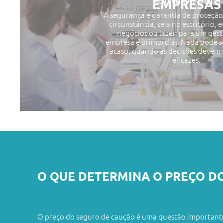
EMPRESAS
A segurança e garantia de proteçã
circunstância, seja no escritório,
negócios ou lazer, para um ges
empresa é primordial. Nada pode s
acaso, quando as decisões devem s
eficazes.
O QUE DETERMINA O PREÇO DO
O preço do seguro de caução é uma questão importante