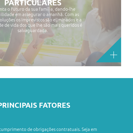
PARTICULARES
nta o futuro da sua família, dando-lhe
ilidade em assegurar o amanhã. Com as
oluções os imprevistos são eliminados e a
e de vida dos que lhe são mais queridos é
salvaguardada.
RINCIPAIS FATORES
ER RISK E INTELIGÊNCIA
CRÉDITO: A SOLUÇÃO PARA A
AÚDE VS SEGURO DE SAÚDE:
IOS FISCAIS DO SEGURO DE
: COMO SE PREPARAR PARA
INANCEIRA EMPRESARIAL
IFERENÇAS?
 AS EMPRESAS
AÇAS?
 cumprimento de obrigações contratuais. Seja em